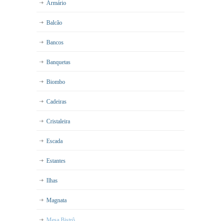
Armário
Balcão
Bancos
Banquetas
Biombo
Cadeiras
Cristaleira
Escada
Estantes
Ilhas
Magnata
Mesa Bistrô