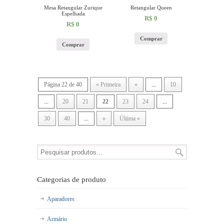
Mesa Retangular Zurique
Retangular Queen
Espelhada
R$
0
R$
0
Comprar
Comprar
Página 22 de 40
« Primeira
«
...
10
...
20
21
22
23
24
...
30
40
...
»
Última »
Categorias de produto
Aparadores
Armário