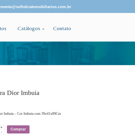
mento@sofisticatomobiliarios.com.br
tos
Catálogos
Contato
ra Dior Imbuia
ior Imbuia – Cor Imbuia com 39x41x89Cm
+
e
Comprar
-