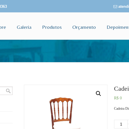
3363
atendi
bre
Galeria
Produtos
Orçamento
Depoimen
Cadei
R$
0
Cadeira D
Quantidad