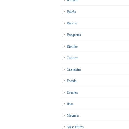
Armário
Balcão
Bancos
Banquetas
Biombo
Cadeiras
Cristaleira
Escada
Estantes
Ilhas
Magnata
Mesa Bistrô