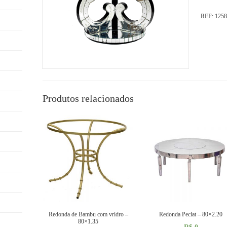
REF:
1258
Produtos relacionados
Redonda de Bambu com vridro –
Redonda Peclat – 80×2.20
80×1.35