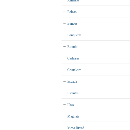
Armário
Balcão
Bancos
Banquetas
Biombo
Cadeiras
Cristaleira
Escada
Estantes
Ilhas
Magnata
Mesa Bistrô