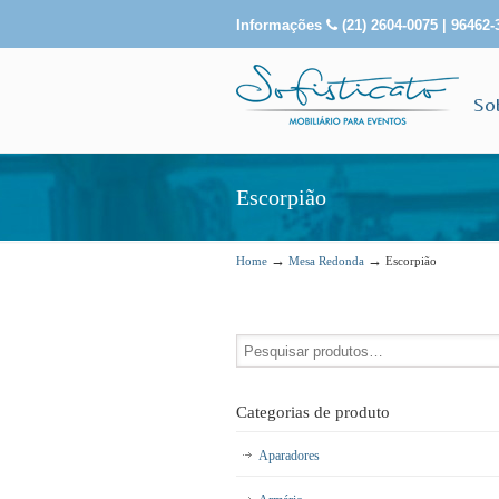
Informações
(21) 2604-0075 | 96462-
So
Escorpião
→
→
Home
Mesa Redonda
Escorpião
Categorias de produto
Aparadores