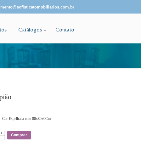
mento@sofisticatomobiliarios.com.br
tos
Catálogos
Contato
pião
 – Cor Espelhada com 80x80x0Cm
+
e
Comprar
-