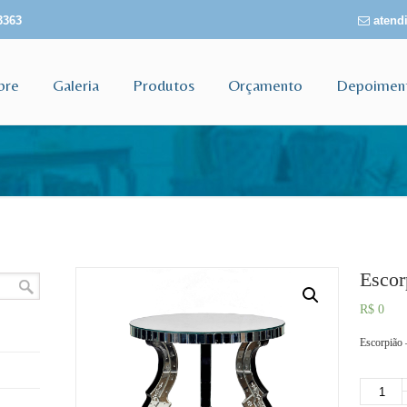
3363
atendi
bre
Galeria
Produtos
Orçamento
Depoimen
Escor
R$
0
Escorpião
Quantidad