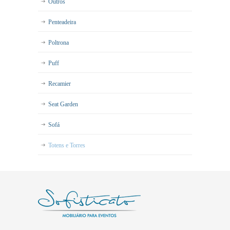
Outros
Penteadeira
Poltrona
Puff
Recamier
Seat Garden
Sofá
Totens e Torres