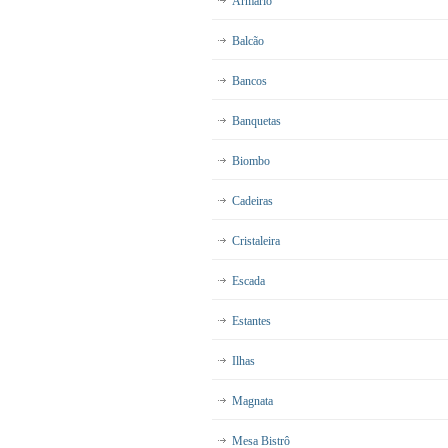
Armário
Balcão
Bancos
Banquetas
Biombo
Cadeiras
Cristaleira
Escada
Estantes
Ilhas
Magnata
Mesa Bistrô