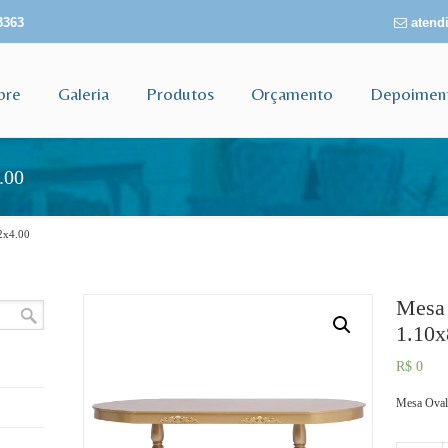
3363
atendi
bre
Galeria
Produtos
Orçamento
Depoimen
.00
2x4.00
Mesa 
1.10x
R$
0
Mesa Oval